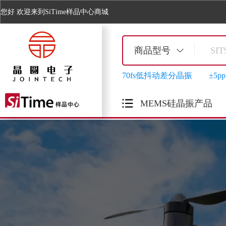
您好
欢迎来到SiTime样品中心商城
商品型号
70fs低抖动差分晶振
±5
MEMS硅晶振产品