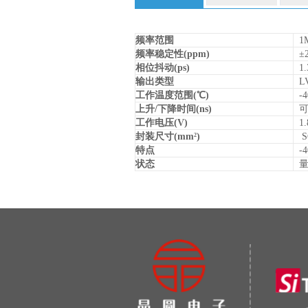
频率范围
1M
频率稳定性(ppm)
±2
相位抖动(ps)
1.
输出类型
L
工作温度范围(℃)
-4
上升/下降时间(ns)
可
工作电压(V)
1.8
封装尺寸(mm
)
SO
2
特点
-
状态
量