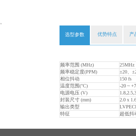
。
优势特点
产
选型参数
频率范围 (MHz)
25MHz 
频率稳定度(PPM)
±20、±
相位抖动
150 fs
温度范围(°C)
-20 ~ +
电源电压 (V)
1.8,2.5,
封装尺寸 (mm)
2.0 x 1
输出类型
LVPEC
特征
超低抖