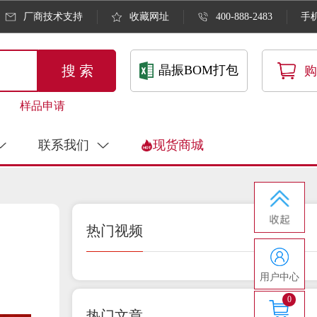
厂商技术支持
收藏网址
400-888-2483
手
搜 索
晶振BOM打包
购
样品申请
联系我们
现货商城
热门视频
用户中心
0
热门文章