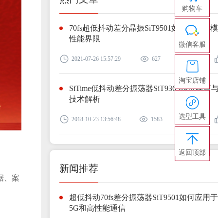
购物车
70fs超低抖动差分晶振SiT9501如何突破光
性能界限
微信客服
2021-07-26 15:57:29
627
0
淘宝店铺
SiTime低抖动差分振荡器SiT9365相位噪声
技术解析
选型工具
2018-10-23 13:56:48
1583
0
返回顶部
新闻推荐
据、案
超低抖动70fs差分振荡器SiT9501如何应用
5G和高性能通信