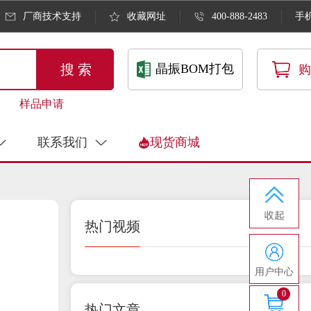
厂商技术支持
收藏网址
400-888-2483
手
搜 索
晶振BOM打包
购
样品申请
联系我们
现货商城
热门视频
用户中心
0
热门文章