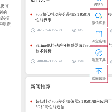
购物车
能极其
别的
70fs超低抖动差分晶振SiT9501如何突破光
的谐振
性能界限
微信客服
率稳定
2021-07-26 15:57:29
635
0
淘宝店铺
SiTime低抖动差分振荡器SiT9365相位噪声
技术解析
选型工具
2018-10-23 13:56:48
1589
0
返回顶部
新闻推荐
超低抖动70fs差分振荡器SiT9501如何应用
5G和高性能通信