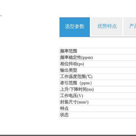
。
优势特点
产
选型参数
频率范围
频率稳定性(ppm)
相位抖动(ps)
输出类型
工作温度范围(℃)
牵引范围（ppm）
上升/下降时间(ns)
工作电压(V)
封装尺寸(mm
)
2
特点
状态