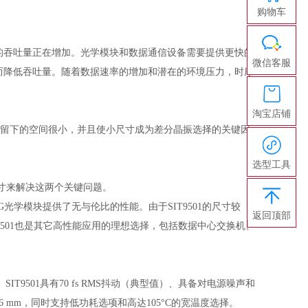
购物车
的吞吐量正在增加。光学模块和数据通信设备需要提供更快的
微信客服
而降低吞吐量。随着数据速率的增加和潜在的环境压力，时序
淘宝店铺
备留下的空间很小，并且使小尺寸成为差分晶振选择的关键因
选型工具
的尺寸来解决这两个关键问题。
800G光学模块提供了无与伦比的性能。由于SIT9501的尺寸较
返回顶部
9501也是其它高性能应用的理想选择，包括数据中心交换机、
频率。SIT9501具有70 fs RMS抖动（典型值）、具备对电源噪声和
1.6 mm，同时支持低功耗选项和高达105°C的宽温度选择。