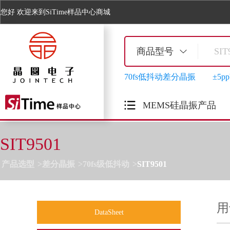
您好
欢迎来到SiTime样品中心商城
商品型号
70fs低抖动差分晶振
±5
MEMS硅晶振产品
SIT9501
产品选型
差分晶振
70fs级低抖动
SIT9501
用
DataSheet