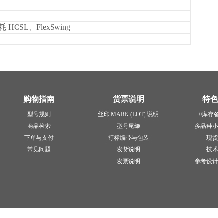
HCSL、FlexSwing
购物指南
货票说明
特色
型号规则
丝印 MARK (LOT) 说明
0库存
商品检索
型号尾缀
多品种小
下单与支付
打标编带与包装
现货
常见问题
发货说明
技术
发票说明
参考设计