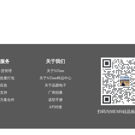
服务
关于我们
备货管理
关于SiTime
批量打包
关于SiTime样品中心
应急
关于晶圆电子
支持
厂商招募
方案合作
选型手册
API对接
扫码与MEMS硅晶