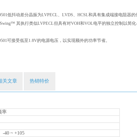
T9501低抖动差分晶振为LVPECL、LVDS、HCSL和具有集成端接电阻器
exSwing™ 其执行类似LVPECL但具有对VOH和VOL电平的独立控
T9501可接受低至1.8V的电源电压，以实现额外的功率节省。
相关文章
热销特价
定频率
、-40 ~ +105