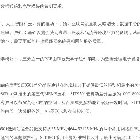
足数据通信和光学模块的苛刻要求。
5G、人工智能和云计算的推动下，预计互联网流量将大幅增长，数据中心
据速率。户外5G基础设施会受到高温、振动和气流等环境压力的影响，从
度缩小，需要更低的抖动振荡器来确保相同的服务质量。
光学模块中，三分之一的PCB面积被光学子组件消耗，为数据处理电子设
。
Time的新型SiT9501差分晶振通过在环境压力下提供最低的抖动和最小
SiTime新推出的第三代MEMS技术，SIT9501低抖动差分晶振为100G-
客户可以节省高达50%的空间，从而集成更多功能并缩短开发时间。SiT
信路由器、边缘服务器、AI/图形卡和存储控制器。
T9501低抖动差分晶振支持从25 MHz到644.53125 MHz的14个常用网络
危害的卓越抗扰性。SIT9501采用业界标准封装尺寸，最小可满足2.0 x 