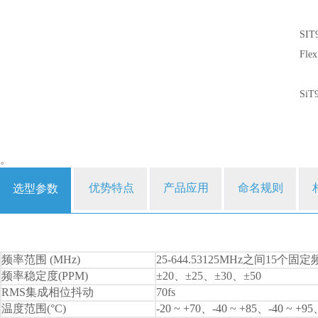
SI
Fl
Si
。
优势特点
产品应用
命名规则
选型参数
频率范围 (MHz)
25-644.53125MHz之间15个固
频率稳定度(PPM)
±20、±25、±30、±50
RMS集成相位抖动
70fs
温度范围(°C)
-20 ~ +70、-40 ~ +85、-40 ~ +95