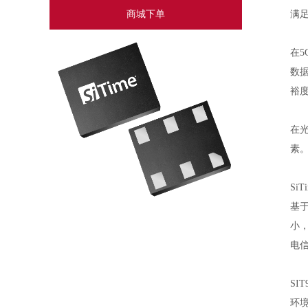
商城下单
满
在
数
裕
在
素
Si
基于
小，
电
SI
环境