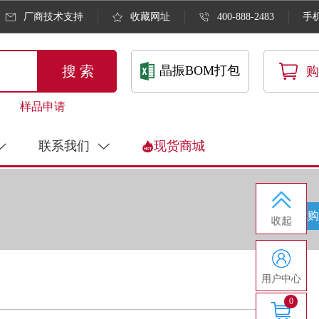
厂商技术支持
收藏网址
400-888-2483
手
搜 索
晶振BOM打包
购
样品申请
联系我们
现货商城
商城购
用户中心
0